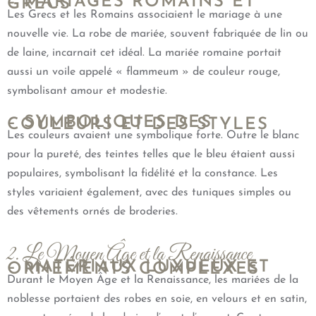
– MARIAGES ROMAINS ET
GRECS
Les Grecs et les Romains associaient le mariage à une
nouvelle vie. La robe de mariée, souvent fabriquée de lin ou
de laine, incarnait cet idéal. La mariée romaine portait
aussi un voile appelé « flammeum » de couleur rouge,
symbolisant amour et modestie.
– SYMBOLIQUES DES
COULEURS ET DES STYLES
Les couleurs avaient une symbolique forte. Outre le blanc
pour la pureté, des teintes telles que le bleu étaient aussi
populaires, symbolisant la fidélité et la constance. Les
styles variaient également, avec des tuniques simples ou
des vêtements ornés de broderies.
2. Le Moyen Âge et la Renaissance
– MATÉRIAUX LUXUEUX ET
ORNEMENTS COMPLEXES
Durant le Moyen Âge et la Renaissance, les mariées de la
noblesse portaient des robes en soie, en velours et en satin,