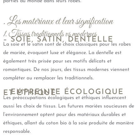
parties du monde dans leurs robes.
. Les matériaux et leur signification
1. Tissus traditionnels vs modernes
– SOIE, SATIN, DENTELLE
La soie et le satin sont de choix classiques pour les robes
de mariée, évoquant luxe et élégance. La dentelle est
également très prisée pour ses motifs délicats et
romantiques. De nos jours, des tissus modernes viennent
compléter ou remplacer les traditionnels.
– EMPREINTE ÉCOLOGIQUE
ET ÉTHIQUE
Les préoccupations écologiques et éthiques influencent
aussi les choix de tissus. Les futures mariées soucieuses de
l’environnement optent pour des matériaux durables et
éthiques, allant du coton bio à la soie produite de manière
responsable.