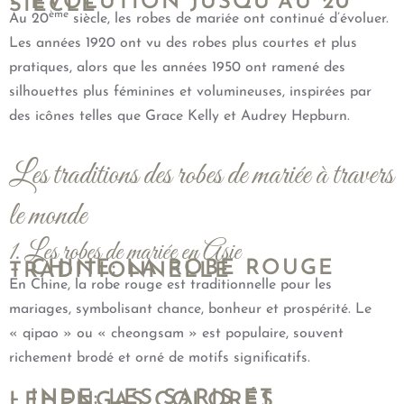
– ÉVOLUTION JUSQU’AU 20
SIÈCLE
ème
Au 20
siècle, les robes de mariée ont continué d’évoluer.
Les années 1920 ont vu des robes plus courtes et plus
pratiques, alors que les années 1950 ont ramené des
silhouettes plus féminines et volumineuses, inspirées par
des icônes telles que Grace Kelly et Audrey Hepburn.
Les traditions des robes de mariée à travers
le monde
1. Les robes de mariée en Asie
– CHINE: LA ROBE ROUGE
TRADITIONNELLE
En Chine, la robe rouge est traditionnelle pour les
mariages, symbolisant chance, bonheur et prospérité. Le
« qipao » ou « cheongsam » est populaire, souvent
richement brodé et orné de motifs significatifs.
– INDE: LES SARIS ET
LEHENGAS COLORÉS