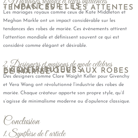
1. Mariages royaux et leurs influences
– IMPACT SUR LES
TENDANCES ET LES ATTENTES
Les mariages royaux comme ceux de Kate Middleton et
Meghan Markle ont un impact considérable sur les
tendances des robes de mariée. Ces événements attirent
l’attention mondiale et définissent souvent ce qui est
considéré comme élégant et désirable.
2. Designers et maisons de mode célèbres
– CONTRIBUTEURS
EMBLÉMATIQUES AUX ROBES
DE MARIÉE
Des designers comme Clare Waight Keller pour Givenchy
et Vera Wang ont révolutionné l’industrie des robes de
mariée. Chaque créateur apporte son propre style, qu’il
s’agisse de minimalisme moderne ou d’opulence classique.
Conclusion
1. Synthèse de l’article