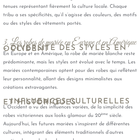
tenues représentant fièrement la culture locale. Chaque
tribu a ses spécificités, qu’il s’agisse des couleurs, des motifs
ou des styles des vêtements portés.
3. Les robes de mariée en Europe et en Amérique
– DIVERSITÉ DES STYLES EN
OCCIDENT
En Europe et en Amérique, la robe de mariée blanche reste
prédominante, mais les styles ont évolué avec le temps. Les
mariées contemporaines optent pour des robes qui reflètent
leur personnalité, allant des designs minimalistes aux
créations extravagantes.
– INFLUENCES CULTURELLES
ET HISTORIQUES
L’Occident a vu des influences variées, de la simplicité des
ème
robes victoriennes aux looks glamour du 20
siècle.
Aujourd’hui, les futures mariées s’inspirent de différentes
cultures, intégrant des éléments traditionnels d’autres