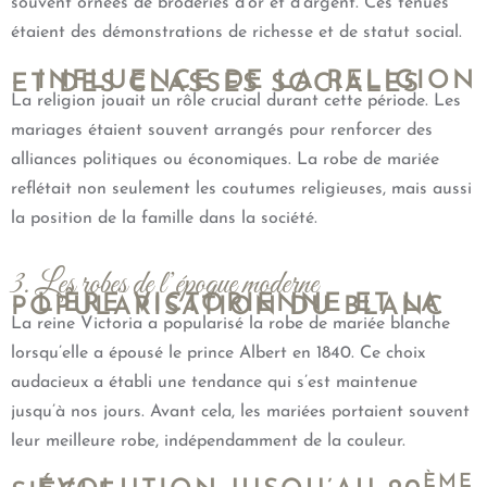
souvent ornées de broderies d’or et d’argent. Ces tenues
étaient des démonstrations de richesse et de statut social.
– INFLUENCE DE LA RELIGION
ET DES CLASSES SOCIALES
La religion jouait un rôle crucial durant cette période. Les
mariages étaient souvent arrangés pour renforcer des
alliances politiques ou économiques. La robe de mariée
reflétait non seulement les coutumes religieuses, mais aussi
la position de la famille dans la société.
3. Les robes de l’époque moderne
– L’ÈRE VICTORIENNE ET LA
POPULARISATION DU BLANC
La reine Victoria a popularisé la robe de mariée blanche
lorsqu’elle a épousé le prince Albert en 1840. Ce choix
audacieux a établi une tendance qui s’est maintenue
jusqu’à nos jours. Avant cela, les mariées portaient souvent
leur meilleure robe, indépendamment de la couleur.
ÈME