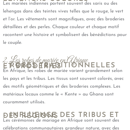
Les mariées indiennes portent souvent des saris ou des
lehengas dans des teintes vives telles que le rouge, le vert
et l’or. Les vêtements sont magnifiques, avec des broderies
détaillées et des perles. Chaque couleur et chaque motif
racontent une histoire et symbolisent des bénédictions pour
le couple.
2. Les robes de mariée en Afrique
– ROBES TRADITIONNELLES
ET BRODERIES
En Afrique, les robes de mariée varient grandement selon
les pays et les tribus. Les tissus sont souvent colorés, avec
des motifs géométriques et des broderies complexes. Les
matériaux locaux comme le « Kente » au Ghana sont
couramment utilisés.
– INFLUENCE DES TRIBUS ET
DES RÉGIONS
Les cérémonies de mariage en Afrique sont souvent des
célébrations communautaires grandeur nature, avec des