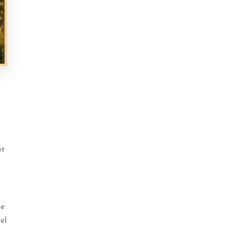
et
ue
el